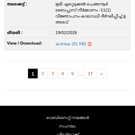
ഭൂമി ഏറ്റെടുക്കൽ-ചെങ്ങന്നൂർ
ബൈപ്പാസ് നിർമ്മാണം -11(1)
വിജ്ഞാപനം-കാലാവധി ദീർഘിപ്പിച്ച് ഉ
ത്തരവ്
19/02/2026
കാണുക (81 KB)
1
2
3
4
5
17
»
...
വെബ്സൈറ്റ്-നയങ്ങള്‍
സഹായം
ഫീഡ്ബാക്ക്