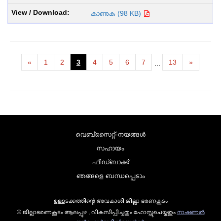
കാണുക (98 KB)
«
1
2
3
4
5
6
7
13
»
...
വെബ്സൈറ്റ്-നയങ്ങള്‍
സഹായം
ഫീഡ്ബാക്ക്
ഞങ്ങളെ ബന്ധപ്പെടാം
ഉള്ളടക്കത്തിന്റെ അവകാശി ജില്ലാ ഭരണകൂടം
© ജില്ലാഭരണകൂടം ആലപ്പുഴ , വികസിപ്പിച്ചതും ഹോസ്റ്റുചെയ്തതും
നാഷണല്‍