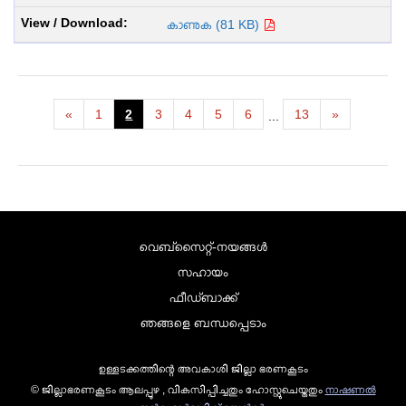
കാണുക (81 KB)
«
1
2
3
4
5
6
13
»
...
വെബ്സൈറ്റ്-നയങ്ങള്‍
സഹായം
ഫീഡ്ബാക്ക്
ഞങ്ങളെ ബന്ധപ്പെടാം
ഉള്ളടക്കത്തിന്റെ അവകാശി ജില്ലാ ഭരണകൂടം
© ജില്ലാഭരണകൂടം ആലപ്പുഴ , വികസിപ്പിച്ചതും ഹോസ്റ്റുചെയ്തതും
നാഷണല്‍