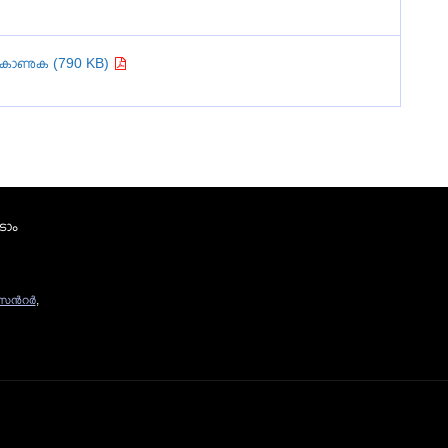
കാണുക (790 KB)
ടാം
ന്‍റര്‍
,