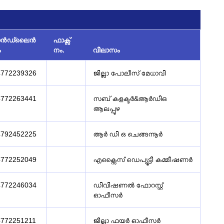
ാൻഡ്‌ലൈൻ
ഫാക്സ്
ം
നം.
വിലാസം
4772239326
ജില്ലാ പോലീസ് മേധാവി
4772263441
സബ് കളക്ടർ&ആർഡിഒ
ആലപ്പുഴ
4792452225
ആർ ഡി ഒ ചെങ്ങന്നൂർ
4772252049
എക്സൈസ് ഡെപ്യൂട്ടി കമ്മീഷണർ
4772246034
ഡിവിഷണൽ ഫോറസ്റ്റ്
ഓഫീസർ
4772251211
ജില്ലാ ഫയർ ഓഫീസർ