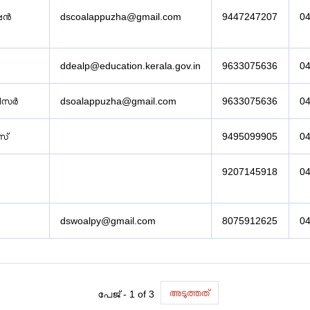
ഷൻ
dscoalappuzha@gmail.com
9447247207
0
ddealp@education.kerala.gov.in
9633075636
0
ീസർ
dsoalappuzha@gmail.com
9633075636
0
ീസ്
9495099905
0
9207145918
0
dswoalpy@gmail.com
8075912625
0
അടുത്തത്
പേജ് - 1 of 3