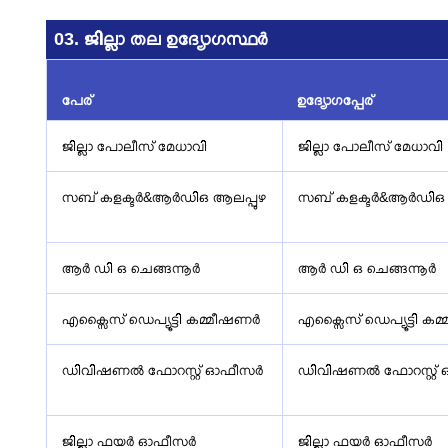
03. ജില്ലാ തല ഉദ്യോഗസ്ഥർ
പേര്
ഉദ്യോഗപ്പേര്
ജില്ലാ പോലീസ് മേധാവി
ജില്ലാ പോലീസ് മേധാവി
സബ് കളക്ടർ&ആർഡിഒ ആലപ്പുഴ
സബ് കളക്ടർ&ആർഡിഒ 
ആർ ഡി ഒ ചെങ്ങന്നൂർ
ആർ ഡി ഒ ചെങ്ങന്നൂർ
എക്സൈസ് ഡെപ്യൂട്ടി കമ്മീഷണർ
എക്സൈസ് ഡെപ്യൂട്ടി ക
ഡിവിഷണൽ ഫോറസ്റ്റ് ഓഫീസർ
ഡിവിഷണൽ ഫോറസ്റ്റ്
ജില്ലാ ഫയർ ഓഫീസർ
ജില്ലാ ഫയർ ഓഫീസർ