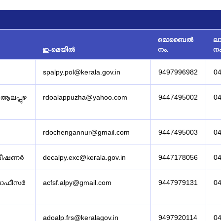
മൊബൈല്‍
ല
ഇ-മെയില്‍
നം.
ന
spalpy.pol@kerala.gov.in
9497996982
0
ആലപ്പുഴ
rdoalappuzha@yahoo.com
9447495002
0
rdochengannur@gmail.com
9447495003
0
മ്മീഷണർ
decalpy.exc@kerala.gov.in
9447178056
0
 ഓഫീസർ
acfsf.alpy@gmail.com
9447979131
0
adoalp.frs@keralagov.in
9497920114
0