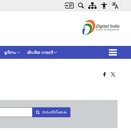
ടൂറിസം
മീഡിയ ഗാലറി
തരംതിരിക്കുക