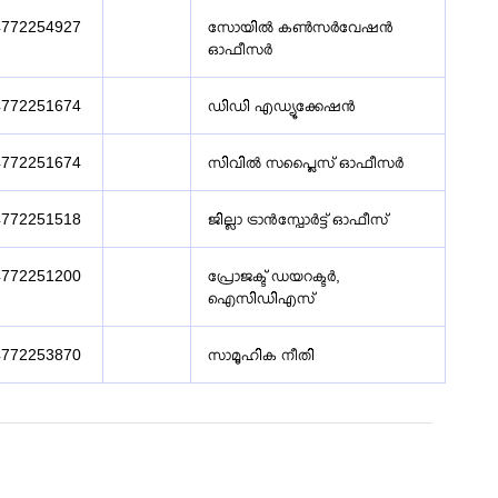
4772254927
സോയിൽ കൺസർവേഷൻ
ഓഫീസർ
4772251674
ഡിഡി എഡ്യൂക്കേഷൻ
4772251674
സിവിൽ സപ്ലൈസ് ഓഫീസർ
4772251518
ജില്ലാ ട്രാൻസ്പോർട്ട് ഓഫീസ്
4772251200
പ്രോജക്ട് ഡയറക്ടർ,
ഐസിഡിഎസ്
4772253870
സാമൂഹിക നീതി