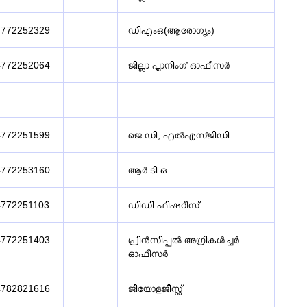
4772252329
ഡിഎംഒ(ആരോഗ്യം)
4772252064
ജില്ലാ പ്ലാനിംഗ് ഓഫീസർ
4772251599
ജെ ഡി, എൽഎസ്ജിഡി
4772253160
ആർ.ടി.ഒ
4772251103
ഡിഡി ഫിഷറീസ്
4772251403
പ്രിൻസിപ്പൽ അഗ്രികൾച്ചർ
ഓഫീസർ
4782821616
ജിയോളജിസ്റ്റ്