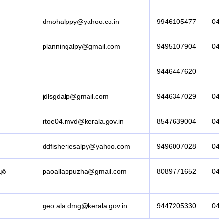
dmohalppy@yahoo.co.in
9946105477
0
planningalpy@gmail.com
9495107904
0
9446447620
jdlsgdalp@gmail.com
9446347029
0
rtoe04.mvd@kerala.gov.in
8547639004
0
ddfisheriesalpy@yahoo.com
9496007028
0
ചർ
paoallappuzha@gmail.com
8089771652
0
geo.ala.dmg@kerala.gov.in
9447205330
0