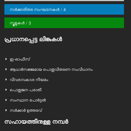
സർക്കാരിതര സംഘടനകള്‍
4
സ്കൂളുകള്‍
3
പ്രധാനപ്പെട്ട ലിങ്കുകള്‍
ഇ-ഓഫീസ്
ആധാര്‍സജ്ജമായ പൊതുവിതരണ സംവിധാനം
വിവരാവകാശ നിയമം
പൊതുജന പരാതി
സംസ്ഥാന പോര്‍ട്ടല്‍
സർക്കാർ ഉത്തരവ്
സഹായത്തിനുള്ള നമ്പർ