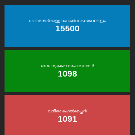
പൌരന്മാര്‍ക്കുള്ള ഫോണ്‍ സഹായ കേന്ദ്രം
15500
ബാലസുരക്ഷാ സഹായനമ്പര്‍
1098
വനിതാ ഹെൽപ്പ്ലൈൻ
1091