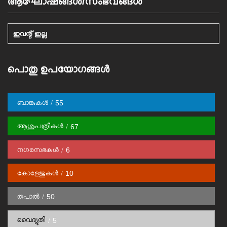
ആഘോഷങ്ങള്‍/സംഭവങ്ങള്‍
ഇവന്റ് ഇല്ല
പൊതു ഉപയോഗങ്ങള്‍
ബാങ്കുകള്‍
55
ആശുപത്രികൾ
67
നഗരസഭകള്‍
6
കോളേജുകൾ
10
തപാല്‍
50
വൈദ്യുതി
5