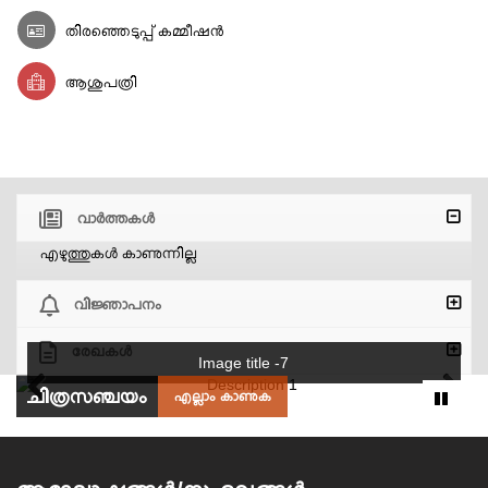
തിരഞ്ഞെടുപ്പ് കമ്മീഷന്‍
ആശുപത്രി
വാര്‍ത്തകള്‍
എഴുത്തുകള്‍ കാണുന്നില്ല
വിജ്ഞാപനം
രേഖകള്‍
Image title -7
ചിത്രസഞ്ചയം
എല്ലാം കാണുക