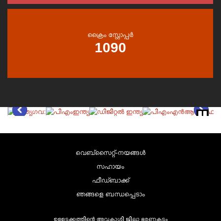
ക്രൈം സ്റ്റോപ്പർ
1090
വെബ്സൈറ്റ്-നയങ്ങള്‍
സഹായം
ഫീഡ്ബാക്ക്
ഞങ്ങളെ ബന്ധപ്പെടാം
ഉള്ളടക്കത്തിന്റെ അവകാശി ജില്ലാ ഭരണകൂടം